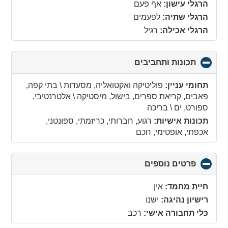
collapse
הרגלי עישון:
אף פעם
contents
הרגלי שתיה:
לפעמים
הרגלי אכילה:
רגיל
תכונות ותחביבים
click
to
collapse
תחומי עניין:
פוליטיקה ואקטואליה, מסעדות \ בתי קפה,
contents
פאבים, קריאת ספרים, בישול, מיסטיקה \ אלטרנטיבי,
ספורט, ים \ בריכה
תכונות אישיות:
רגוע, חברותי, כריזמתי, ספונטני,
אכפתי, אופטימי, חכם
פרטים נוספים
click
to
collapse
חיית מחמד:
אין
contents
רישיון נהיגה:
ישנו
כלי תחבורה אישי:
רכב