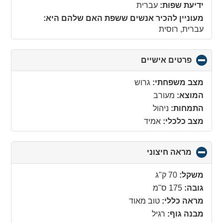
collapse
ידיעת שפות:
עברית
contents
מעוניין להכיר אנשים ששפת האם שלהם היא:
עברית, רוסית
פרטים אישיים
click
to
collapse
מצב משפחתי:
גרוש
contents
המוצא:
מעורב
התמחות:
ניהול
מצב כלכלי:
אמיד
מראה חיצוני
click
to
collapse
משקל:
70 ק"ג
contents
גובה:
175 ס"מ
מראה כללי:
טוב מאוד
מבנה גוף:
רגיל