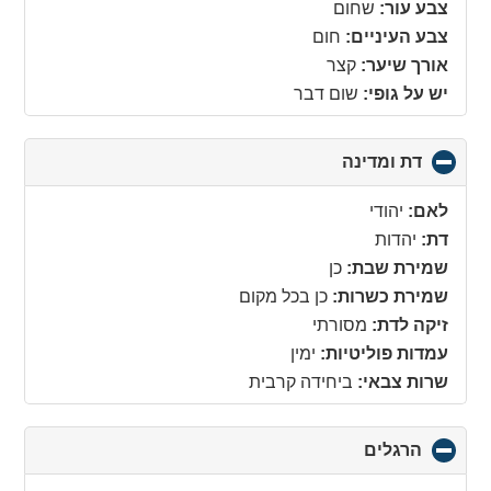
צבע עור:
שחום
צבע העיניים:
חום
אורך שיער:
קצר
יש על גופי:
שום דבר
דת ומדינה
click
to
collapse
לאם:
יהודי
contents
דת:
יהדות
שמירת שבת:
כן
שמירת כשרות:
כן בכל מקום
זיקה לדת:
מסורתי
עמדות פוליטיות:
ימין
שרות צבאי:
ביחידה קרבית
הרגלים
click
to