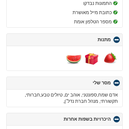
collapse
התמונות נבדקו
contents
כתובת מייל מאושרת
מספר הטלפון אומת
מתנות
click
to
collapse
contents
מסר שלי
click
to
collapse
אדם שמח,ספונטני, אוהב ים, טיולים טבע,חברותי,
contents
תקשורתי, מנהל חברת נדל''ן,
היכרויות בשפות אחרות
click
to