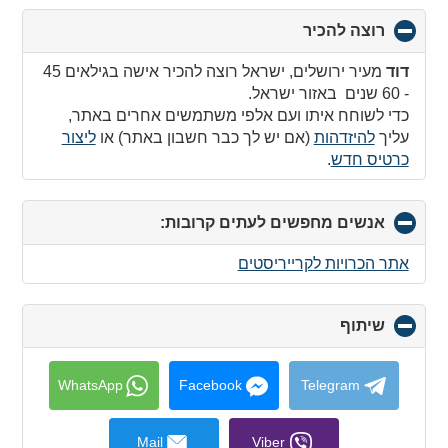
רוצה להכיר
click
to
collapse
דוד
מעיר ירושלים, ישראל רוצה להכיר אישה בגילאים 45
contents
- 60 שנים באזור ישראל.
כדי לשוחח איתו ועם אלפי משתמשים אחרים באתר,
עליך
להיזדהות
(אם יש לך כבר חשבון באתר) או
ליצור
כרטיס חדש
.
אנשים מחפשים לעתים קרובות:
click
to
collapse
אתר הכרויות לקרייריסטים
contents
שיתוף
click
to
collapse
contents
WhatsApp
Facebook
Telegram
Mail
Viber