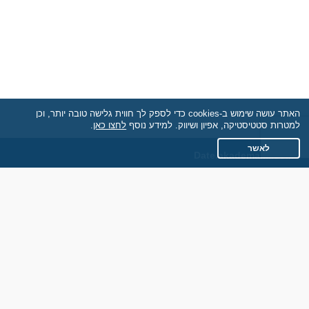
האתר עושה שימוש ב-cookies כדי לספק לך חווית גלישה טובה יותר, וכן
למטרות סטטיסטיקה, אפיון ושיווק. למידע נוסף
לחצו כאן
.
לאשר
Date.akademaim.co.il
תקנון
מדיניות הפרטיות
שאלות נפוצות
כותבים עלינו
צרו קשר
אתר רגיל
חוות דעת של גולשים
לאנשים עם מוגבליות