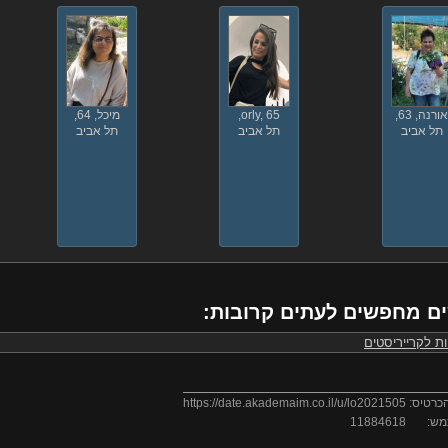
ורנה, 63,
orly, 65,
מיכל, 64,
תל אביב
תל אביב
תל אביב
ם מחפשים לעתים קרובות:
ת לקרייריסטים
כרטיס:
https://date.akademaim.co.il/u/lo2021505
מש:
11884618