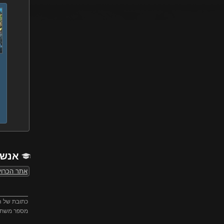
א
אנשי
אתר הכרויו
כתובת של ה
מספר משת