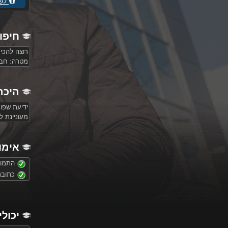
לשל
חיפו
רוצה להכי
מטרה:
חברו
היכר
ידיעת שפו
מעוניינת 
אימו
התמונ
כתובת
יכולי