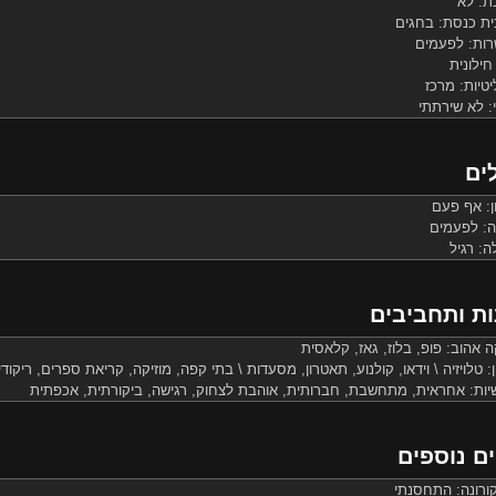
ת: לא
ית כנסת: בחגים
ות: לפעמים
חילונית
טיות: מרכז
: לא שירתתי
ים
ן: אף פעם
ה: לפעמים
ה: רגיל
ות ותחביבים
קה אהוב: פופ, בלוז, גאז, קלאסית
ן: טלויזיה \ וידאו, קולנוע, תאטרון, מסעדות \ בתי קפה, מוזיקה, קריאת ספרים, ריקודי
שיות: אחראית, מתחשבת, חברותית, אוהבת לצחוק, רגישה, ביקורתית, אכפתית
ם נוספים
קורונה: התחסנתי