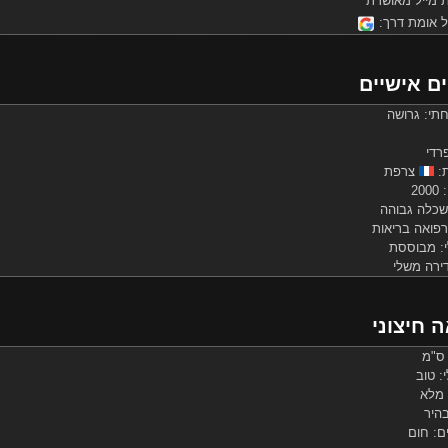
 מייל מאושרת
ל אומת דרך:
ם אישיים
י: גרושה
רדי
ת:
צרפת
20
כלה גבוהה
פואה בריאות
: מבוססת
דירה משלי
 חיצוני
: טוב
 מלא
היר
ם: חום