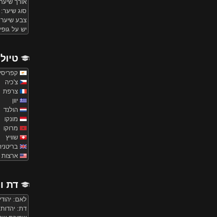
אורך שיער: 
סוג שיער: 
צבע שיער:
יש על גופי
טיול
קפריסין
צ'כיה
צרפת
יוון
הולנד
מונקו
מרוקו
שוויץ
בריטניה
ארצות 
דת ו
לאם: יהודי
דת: יהדות