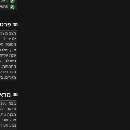
כתובת
פרופי
פרטי
מצב משפחת
ילדים: 1
המוצא: ספ
ארץ מולד
שנת עלייה: 00
השכלה: הש
התמחות: ר
מצב כלכלי
מגורים: ב
מראה
גובה: 160 ס"מ
מראה כללי
מבנה גוף:
צבע עור: ב
צבע העיניי