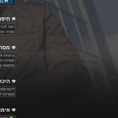
לשל
חיפו
רוצה להכי
מטרה:
אהבה
מסר 
צרפתיה 24 שנים בארץ. רופאה עובדת במגזר הפרטי.
לומדת ריקו
מחפשת קשר
היכר
ידיעת שפו
מעוניינת 
אימו