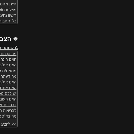
חיית מחמד:
מצלמת Web: יש לי
רישיון נהיג
כלי תחבורה
הצבע
להשתתף ב
מה הן התכו
האם הינך 
האם את/ה 
מתאם/ת א
מה דעתך ל
האם את/ה 
האם אתם נ
יש לכם מכ
האם העובדה
כבר בתחיל
לבריאות ה
מה בד"כ א
>> להציג ע