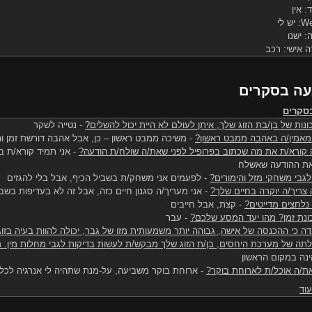
 אין
ה: ישנו
 אישי: רכב
ה בסקרים
סקרים
נות של בן/בת הזוג שלך, איתן לעולם לא היית יכול להשלים?
-
נטייה לשקר
מאמין/ה באהבה ממבט ראשון?
-
משיכה ממבט ראשון – כן, אבל אהבה דורשת זמן וה
קורא/ת את מה שכתוב בפרופיל לפני שאת/ה שולח/ת הודעה?
-
אני תמיד קורא/ת בע
ת ההודעה שאשלח
גבי משחקי מזל והימורים?
-
לפעמים אני משחק/ת בשביל הכיף, אבל בלי להגזים
צריך/ה יוקרה בחיים שלך?
-
אני מעריך/ה סגנון חיים כזה, אבל זה לא בעדיפות בשבי
לחצים מדייטים?
-
קצת, אבל חייבים
ונת זמן? מהו יעד המסע שלכם?
-
עבר
 כי ההכנסה של אישה, גבוהה יותר משמעותית מזו של גבר, יכולה להוות בעיה בזוג
תה של מערכת היחסים, בן/ת הזוג שלך מבקש/ת לעשות בדיקות לגבי מחלות מין. 
ינה במקום הראשון
ת/ה אוכל/ת לארוחת בוקר?
-
ארוחת בוקר משביעה, על-מנת שתהיה לי אנרגיה לכל 
וד