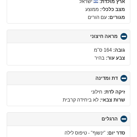
ארץ מולדת:
ישראל
מצב כלכלי:
ממוצע
מגורים:
עם הורים
מראה חיצוני
click
to
collapse
גובה:
164 ס"מ
contents
צבע עור:
בהיר
דת ומדינה
click
to
collapse
זיקה לדת:
חילוני
contents
שרות צבאי:
לא ביחידה קרבית
הרגלים
click
to
collapse
סדר יום:
"ינשוף" - טיפוס לילה