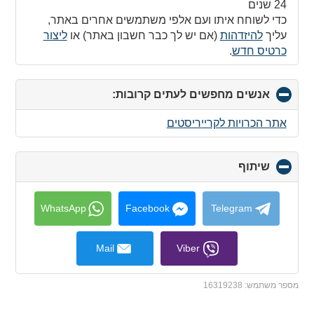
contents
24 שנים
כדי לשוחח איתו ועם אלפי משתמשים אחרים באתר,
עליך
להיזדהות
(אם יש לך כבר חשבון באתר) או
ליצור
כרטיס חדש
.
אנשים מחפשים לעתים קרובות:
click
to
collapse
אתר הכרויות לקרייריסטים
contents
שיתוף
click
to
collapse
contents
WhatsApp
Facebook
Telegram
Mail
Viber
מספר משתמש:
16319238