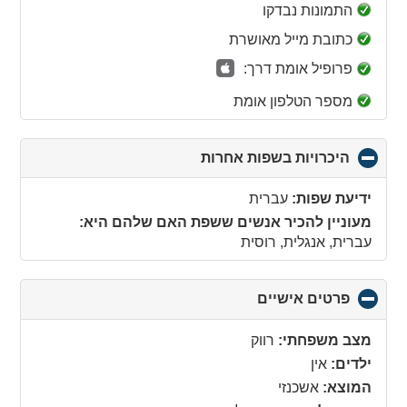
collapse
התמונות נבדקו
contents
כתובת מייל מאושרת
פרופיל אומת דרך:
מספר הטלפון אומת
היכרויות בשפות אחרות
click
to
collapse
ידיעת שפות:
עברית
contents
מעוניין להכיר אנשים ששפת האם שלהם היא:
עברית, אנגלית, רוסית
פרטים אישיים
click
to
collapse
מצב משפחתי:
רווק
contents
ילדים:
אין
המוצא:
אשכנזי