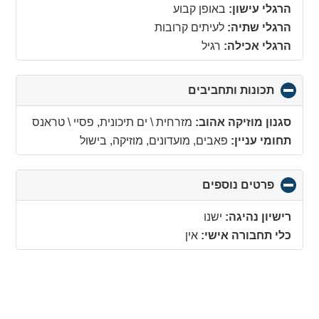
contents
הרגלי עישון:
באופן קבוע
הרגלי שתיה:
לעיתים קרובות
הרגלי אכילה:
רגיל
תכונות ותחביבים
click
to
collapse
סגנון מוזיקה אהוב:
מזרחית \ ים תיכונית, פסיי \ טראנס
contents
תחומי עניין:
פאבים, מועדונים, מוזיקה, בישול
פרטים נוספים
click
to
collapse
רישיון נהיגה:
ישנו
contents
כלי תחבורה אישי:
אין