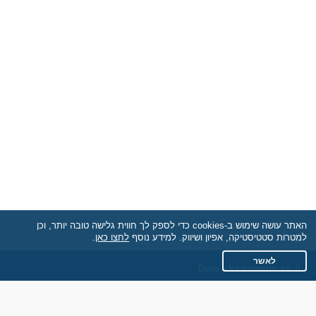
האתר עושה שימוש ב-cookies כדי לספק לך חווית גלישה טובה יותר, וכן
למטרות סטטיסטיקה, אפיון ושיווק. למידע נוסף
לחצו כאן
.
לאשר
Date.akademaim.co.il
תקנון
מדיניות הפרטיות