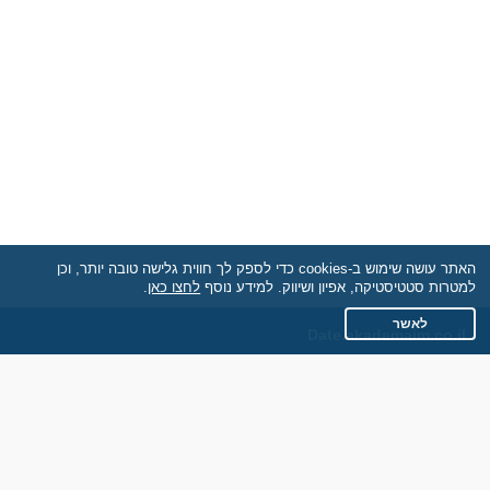
האתר עושה שימוש ב-cookies כדי לספק לך חווית גלישה טובה יותר, וכן
למטרות סטטיסטיקה, אפיון ושיווק. למידע נוסף
לחצו כאן
.
לאשר
Date.akademaim.co.il
תקנון
מדיניות הפרטיות
שאלות נפוצות
כותבים עלינו
צרו קשר
אתר רגיל