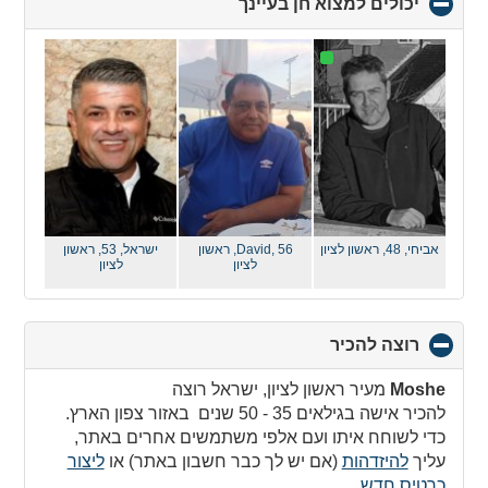
יכולים למצוא חן בעיינך
click
to
collapse
contents
אביחי, 48,
ראשון לציון
David, 56,
ראשון
ישראל, 53,
ראשון
לציון
לציון
רוצה להכיר
click
to
collapse
Moshe
מעיר ראשון לציון, ישראל רוצה
contents
להכיר אישה בגילאים 35 - 50 שנים באזור צפון הארץ.
כדי לשוחח איתו ועם אלפי משתמשים אחרים באתר,
עליך
להיזדהות
(אם יש לך כבר חשבון באתר) או
ליצור
כרטיס חדש
.