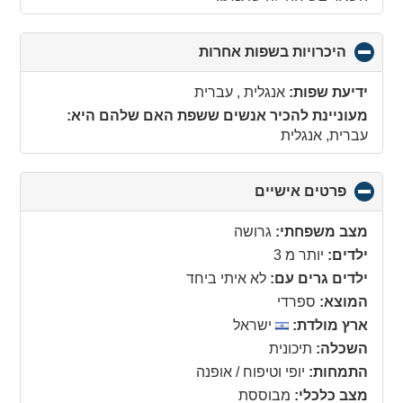
היכרויות בשפות אחרות
click
to
collapse
ידיעת שפות:
אנגלית , עברית
contents
מעוניינת להכיר אנשים ששפת האם שלהם היא:
עברית, אנגלית
פרטים אישיים
click
to
collapse
מצב משפחתי:
גרושה
contents
ילדים:
יותר מ 3
ילדים גרים עם:
לא איתי ביחד
המוצא:
ספרדי
ארץ מולדת:
ישראל
השכלה:
תיכונית
התמחות:
יופי וטיפוח / אופנה
מצב כלכלי:
מבוססת