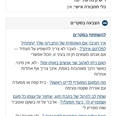
רישיון נהיגה:
ישנו
כלי תחבורה אישי:
אין
הצבעה בסקרים
click
to
collapse
להשתתף בסקרים
contents
איך תגיב/י אם האקס/ית של החבר/ה שלך י/תתחיל
לפלרטט איתך?
-
העבר לא צריך להשפיע על העתיד —
אם אנחנו מוצאים חן זה בעיני זו, הכול אפשרי
האם ניתן לאהוב שני אנשים באותו זמן?
-
לא, אין סיכוי.
כאשר הינך מאוהב/ת באמת, אינך צריך אף אחד/ת
אחר/ת
מה המקום המועדף לדייט ראשון?
-
בית קפה או מסעדה
עם אווירה שקטה ונעימה
שמת לב להרגל של בן/בת הזוג, שחוזר על עצמו כל פעם
ושמפריע לך. כיצד תפעל/י?
-
אדבר על זה בשקט ואסביר
שזה מפריע לי