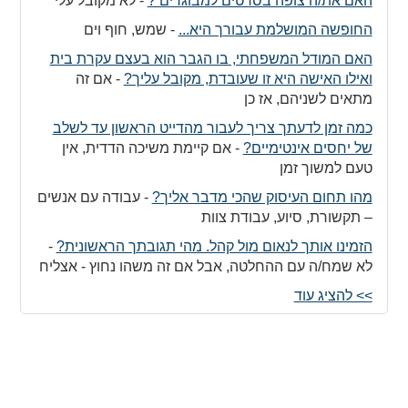
האם את/ה צופה בסרטים למבוגרים ?
-
לא מקובל עלי
החופשה המושלמת עבורך היא...
-
שמש, חוף וים
האם המודל המשפחתי, בו הגבר הוא בעצם עקרת בית
ואילו האישה היא זו שעובדת, מקובל עליך?
-
אם זה
מתאים לשניהם, אז כן
כמה זמן לדעתך צריך לעבור מהדייט הראשון עד לשלב
של יחסים אינטימיים?
-
אם קיימת משיכה הדדית, אין
טעם למשוך זמן
מהו תחום העיסוק שהכי מדבר אליך?
-
עבודה עם אנשים
– תקשורת, סיוע, עבודת צוות
הזמינו אותך לנאום מול קהל. מהי תגובתך הראשונית?
-
לא שמח/ה עם ההחלטה, אבל אם זה משהו נחוץ - אצליח
>> להציג עוד