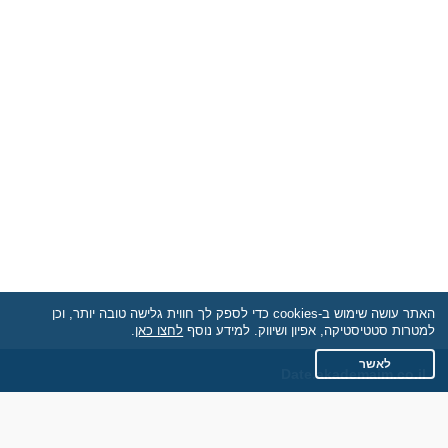
האתר עושה שימוש ב-cookies כדי לספק לך חווית גלישה טובה יותר, וכן
למטרות סטטיסטיקה, אפיון ושיווק. למידע נוסף
לחצו כאן
.
לאשר
Date.akademaim.co.il
תקנון
מדיניות הפרטיות
שאלות נפוצות