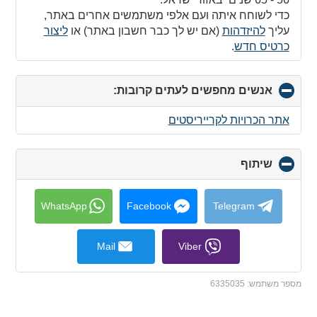
כדי לשוחח איתה ועם אלפי משתמשים אחרים באתר,
עליך
להיזדהות
(אם יש לך כבר חשבון באתר) או
ליצור
כרטיס חדש
.
אנשים מחפשים לעתים קרובות:
click
to
collapse
אתר הכרויות לקרייריסטים
contents
שיתוף
click
to
collapse
contents
WhatsApp
Facebook
Telegram
Mail
Viber
מספר משתמש:
6335035