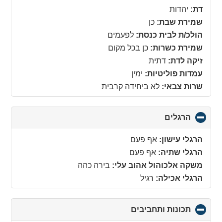
collapse
דת:
יהדות
contents
שמירת שבת:
כן
הולכ/ת לבית כנסת:
לפעמים
שמירת כשרות:
כן בכל מקום
זיקה לדת:
דתית
עמדות פוליטיות:
ימין
שרות צבאי:
לא ביחידה קרבית
הרגלים
click
to
collapse
הרגלי עישון:
אף פעם
contents
הרגלי שתיה:
אף פעם
משקה אלכוהול אהוב עלי:
בירה כהה
הרגלי אכילה:
רגיל
תכונות ותחביבים
click
to