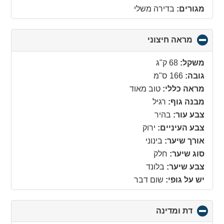
מגורים:
בדירה משלי
מראה חיצוני
click
to
collapse
משקל:
68 ק"ג
contents
גובה:
166 ס"מ
מראה כללי:
טוב מאוד
מבנה גוף:
רגיל
צבע עור:
בהיר
צבע העיניים:
ירוק
אורך שיער:
בינוני
סוג שיער:
חלק
צבע שיער:
בלונד
יש על גופי:
שום דבר
דת ומדינה
click
to