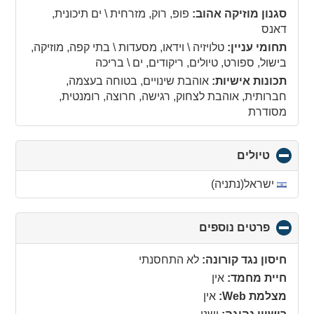
collapse
סגנון מוזיקה אהוב:
פופ, רוק, מזרחית \ ים תיכונית,
contents
דאנס
תחומי עניין:
טלויזיה \ וידאו, מסעדות \ בתי קפה, מוזיקה,
בישול, ספורט, טיולים, ריקודים, ים \ בריכה
תכונות אישיות:
אוהבת שינויים, בטוחה בעצמה,
חברותית, אוהבת לצחוק, רגישה, חרוצה, רומנטית,
מסודרת
טיולים
click
to
collapse
ישראל(נתניה)
contents
פרטים נוספים
click
to
collapse
חיסון נגד קורונה:
לא התחסנתי
contents
חיית מחמד:
אין
מצלמת Web:
אין