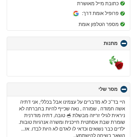
collapse
כתובת מייל מאושרת
contents
פרופיל אומת דרך:
מספר הטלפון אומת
מתנות
click
to
collapse
contents
מסר שלי
click
to
collapse
היי בד"כ לא מדברים על עצמינו אבל בכללי, אני דתיה
contents
אשה חמודה , שמורה , נאה שכייף להיות בחברתה לא
ניראית לגילי זריזה מבשלת 🥣 טובה, דתיה מודרנית
שומרת שבת אסתטית חייכנית ומשרה אנרגיות טובות.
ילדים כבר נשואים וכדאי לו לאדם לא היות לבדו. אז...
השאר בשיחה להישתמע..