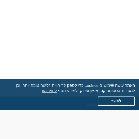
האתר עושה שימוש ב-cookies כדי לספק לך חווית גלישה טובה יותר, וכן
למטרות סטטיסטיקה, אפיון ושיווק. למידע נוסף
לחצו כאן
.
לאשר
Date.akademaim.co.il
תקנון
מדיניות הפרטיות
שאלות נפוצות
כותבים עלינו