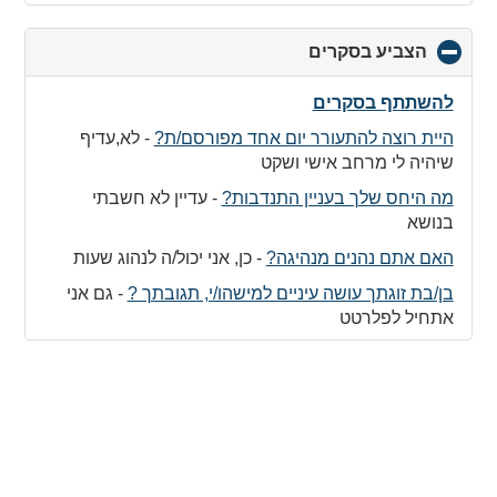
הצביע בסקרים
click
to
collapse
להשתתף בסקרים
contents
היית רוצה להתעורר יום אחד מפורסם/ת?
-
לא,עדיף
שיהיה לי מרחב אישי ושקט
מה היחס שלך בעניין התנדבות?
-
עדיין לא חשבתי
בנושא
האם אתם נהנים מנהיגה?
-
כן, אני יכול/ה לנהוג שעות
בן/בת זוגתך עושה עיניים למישהו/י, תגובתך ?
-
גם אני
אתחיל לפלרטט