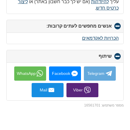
עליך
להיזדהות
(אם יש לך כבר חשבון באתר) או
ליצור
כרטיס חדש
.
אנשים מחפשים לעתים קרובות:
click
to
collapse
הכרויות לאקדמאים
contents
שיתוף
click
to
collapse
contents
WhatsApp
Facebook
Telegram
Mail
Viber
מספר משתמש:
16561701