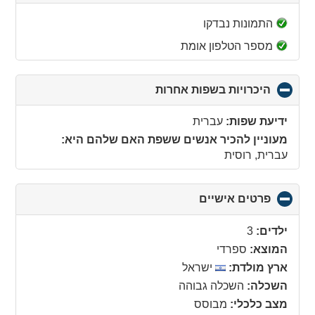
to
collapse
התמונות נבדקו
contents
מספר הטלפון אומת
היכרויות בשפות אחרות
click
to
collapse
ידיעת שפות:
עברית
contents
מעוניין להכיר אנשים ששפת האם שלהם היא:
עברית, רוסית
פרטים אישיים
click
to
collapse
ילדים:
3
contents
המוצא:
ספרדי
ארץ מולדת:
ישראל
השכלה:
השכלה גבוהה
מצב כלכלי:
מבוסס