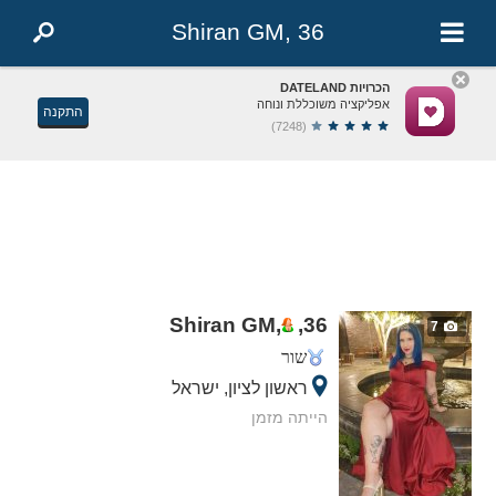
Shiran GM, 36
הכרויות DATELAND
אפליקציה משוכללת ונוחה
התקנה
(7248)
Shiran GM,
,
36
7
שור
ראשון לציון, ישראל
הייתה מזמן