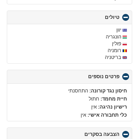
טיולים
click
to
collapse
יוון
contents
הונגריה
פולין
רומניה
בריטניה
פרטים נוספים
click
to
collapse
חיסון נגד קורונה:
התחסנתי
contents
חיית מחמד:
חתול
רישיון נהיגה:
אין
כלי תחבורה אישי:
אין
הצבעה בסקרים
click