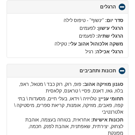
הרגלים
click
to
collapse
סדר יום:
"ינשוף" - טיפוס לילה
contents
הרגלי עישון:
לפעמים
הרגלי שתיה:
לפעמים
משקה אלכוהול אהוב עלי:
טקילה
הרגלי אכילה:
רגיל
תכונות ותחביבים
click
to
collapse
סגנון מוזיקה אהוב:
פופ, רוק, רוק כבד \ מטאל, ראפ,
contents
בלוז, גאז, דאנס, פסיי \ טראנס, קלאסית
תחומי עניין:
טלויזיה \ וידאו, בעלי חיים, מסעדות \ בתי
קפה, פאבים, מוזיקה, אומנות, קריאת ספרים, מיסטיקה \
אלטרנטיבי
תכונות אישיות:
אחראית, בטוחה בעצמה, אוהבת
לצחוק, יצירתית, שאפתנית, אוהבת לפנק, חכמה,
מפונקת