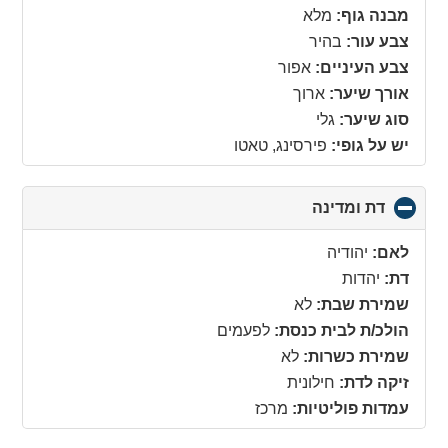
מבנה גוף:
מלא
צבע עור:
בהיר
צבע העיניים:
אפור
אורך שיער:
ארוך
סוג שיער:
גלי
יש על גופי:
פירסינג, טאטו
דת ומדינה
click
to
collapse
לאם:
יהודיה
contents
דת:
יהדות
שמירת שבת:
לא
הולכ/ת לבית כנסת:
לפעמים
שמירת כשרות:
לא
זיקה לדת:
חילונית
עמדות פוליטיות:
מרכז