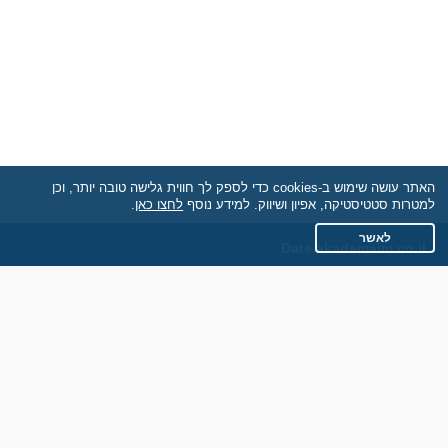
האתר עושה שימוש ב-cookies כדי לספק לך חווית גלישה טובה יותר, וכן
למטרות סטטיסטיקה, אפיון ושיווק. למידע נוסף
לחצו כאן
.
לאשר
Date.akademaim.co.il
תקנון
מדיניות הפרטיות
שאלות נפוצות
כותבים עלינו
צרו קשר
אתר רגיל
חוות דעת של גולשים
לאנשים עם מוגבליות