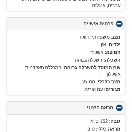
עברית, אנגלית
פרטים אישיים
click
to
collapse
מצב משפחתי:
רווקה
contents
ילדים:
אין
המוצא:
אשכנזי
השכלה:
השכלה גבוהה
שם המוסד להשכלה גבוהה:
המכללה האקדמית
אשקלון
מצב כלכלי:
ממוצע
מגורים:
עם הורים
מראה חיצוני
click
to
collapse
גובה:
162 ס"מ
contents
מראה כללי:
טוב