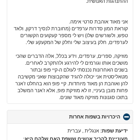
ההתנהגות האנושית.
אני מאוד אוהבת סרטי אימה.
קוראת המון סדרות ערפדים (מחוברת לנסיך דרקון, ולאד
טפש, ולשורשים שלו) ויש לי מספר קעקועים הקשורים
לערפדים, חלק בעיצוב שלי וחלק של המקעקע שלי.
מוזיקה, ספרים, ערפדים, וידע בכלל, אלה הדברים שהכי
מושכים אותו וגורמים לי להירגע ולהתקרב לאחרים.
בשנים האחרונות נכנסתי לעולם ה-קיי פופ ובתור
מטאליסטית אני יכולה להגיד שהקבוצות שאני מקשיבה
להן ואוהבת הן מאוד מיוחדות. קיי פופ הוא בהחלט ז'אנר
פחות מובן בעיניי, זו לא מוזיקת פופ, אלא ז'אנר המשלב
בתוכו סגנונות מוזיקה מאוד שונים.
היכרויות בשפות אחרות
click
to
collapse
ידיעת שפות:
אנגלית , עברית
contents
מעוניינת להכיר אנשים ששפת האם שלהם היא: