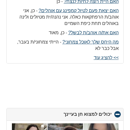
האם היית רוצה לחיות לנצח?
-
כן
האם יצאת פעם לטיול קמפינג עם אוהלים?
-
כן, אני
אוהב/ת הרפתקאות כאלה. אני נהנה/ית מטיולים ולינה
באוהלים תחת כיפת השמיים
האם את/ה אוהב/ת לבשל?
-
כן, מאוד
מה היחס שלך לאוכל צמחוני?
-
הייתי צמחוני/ת בעבר,
אבל כבר לא
>> להציג עוד
יכולים למצוא חן בעיינך
click
to
collapse