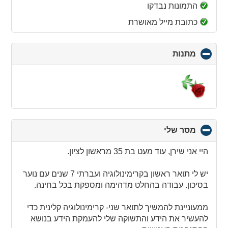
collapse
התמונות נבדקו
contents
כתובת מייל מאושרת
מתנות
click
to
collapse
contents
מסר שלי
click
to
collapse
היי אני שירן, עוד מעט בת 35 מראשון לציון.
contents
יש לי תואר ראשון בקרימינולוגיה ועברתי 7 שנים עם נוער
בסיכון. עבודה בהחלט מדהימה ומספקת בכל בחינה.
ממעוניינת להמשיך לתואר שני- קרימינולוגיה קלינית כדי
להעשיר את הידע והתשוקה שלי להעמקת הידע בנושא