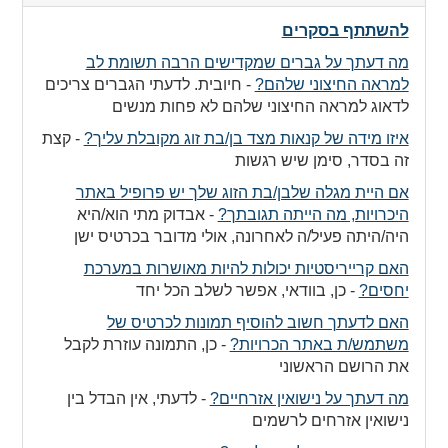
to
collapse
להשתתף בסקרים
contents
מה דעתך על גברים שמקדישים הרבה תשומת לב
למראה החיצוני שלהם?
-
חיובית. לדעתי הגברים צריכים
לדאוג למראה החיצוני שלהם לא פחות מנשים
איזו מידה של קנאות מצד בן/בת זוג מקובלת עליך?
-
קצת
זה בסדר, סימן שיש רגשות
אם היית מגלה שלבן/בת הזוג שלך יש פרופיל באתר
היכרויות, מה הייתה תגובתך?
-
אבדוק מתי הוא/היא
היה/היתה פעיל/ה לאחרונה, אולי מדובר בכרטיס ישן
האם קרייריסטיות יכולות להיות מאושרות במערכת
יחסים?
-
כן, בוודאי, אפשר לשלב הכל יחד
האם לדעתך חשוב להוסיף תמונות לכרטיס של
משתמש/ת באתר הכרויות?
-
כן, התמונה עוזרת לקבל
את הרושם הראשוני
מה דעתך על נישואין אזרחיים?
-
לדעתי, אין הבדל בין
נישואין אזרחים לרשמים