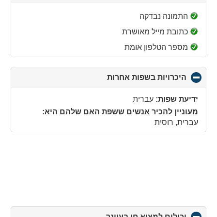
to
collapse
התמונה נבדקה
contents
כתובת מייל מאושרת
מספר הטלפון אומת
היכרויות בשפות אחרות
click
to
collapse
ידיעת שפות:
עברית
contents
מעוניין להכיר אנשים ששפת האם שלהם היא:
עברית, רוסית
יכולים למצוא חן בעיינך
click