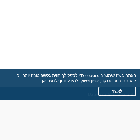
האתר עושה שימוש ב-cookies כדי לספק לך חווית גלישה טובה יותר, וכן
למטרות סטטיסטיקה, אפיון ושיווק. למידע נוסף
לחצו כאן
.
לאשר
Date.akademaim.co.il
תקנון
מדיניות הפרטיות
שאלות נפוצות
כותבים עלינו
צרו קשר
אתר רגיל