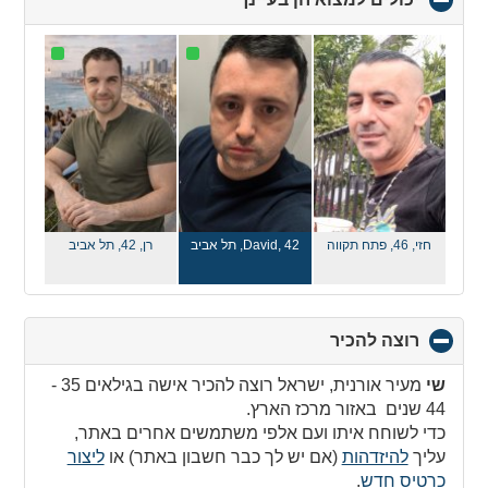
to
collapse
contents
חזי, 46,
פתח תקווה
David, 42,
תל אביב
רן, 42,
תל אביב
רוצה להכיר
click
to
collapse
שי
מעיר אורנית, ישראל רוצה להכיר אישה בגילאים 35 -
contents
44 שנים באזור מרכז הארץ.
כדי לשוחח איתו ועם אלפי משתמשים אחרים באתר,
עליך
להיזדהות
(אם יש לך כבר חשבון באתר) או
ליצור
כרטיס חדש
.