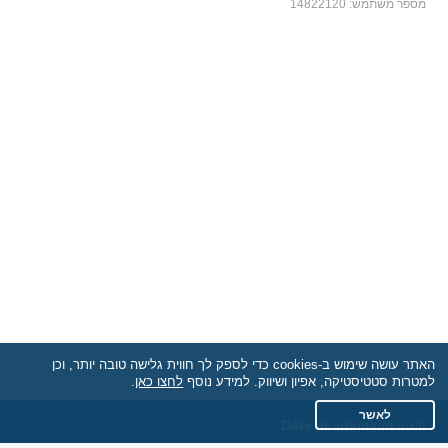
מספר משתמש:
14822120
האתר עושה שימוש ב-cookies כדי לספק לך חווית גלישה טובה יותר, וכן
למטרות סטטיסטיקה, אפיון ושיווק. למידע נוסף
לחצו כאן
.
לאשר
Date.akademaim.co.il