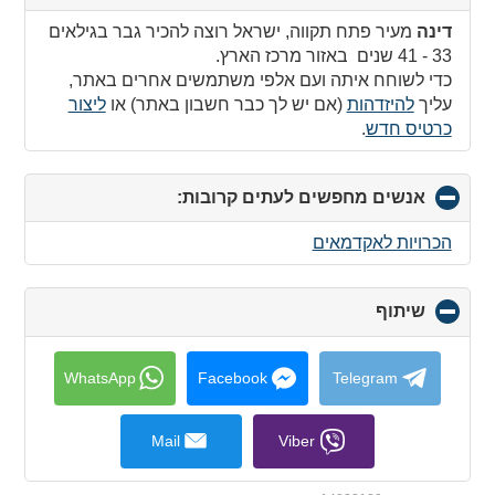
to
collapse
דינה
מעיר פתח תקווה, ישראל רוצה להכיר גבר בגילאים
contents
33 - 41 שנים באזור מרכז הארץ.
כדי לשוחח איתה ועם אלפי משתמשים אחרים באתר,
עליך
להיזדהות
(אם יש לך כבר חשבון באתר) או
ליצור
כרטיס חדש
.
אנשים מחפשים לעתים קרובות:
click
to
collapse
הכרויות לאקדמאים
contents
שיתוף
click
to
collapse
contents
WhatsApp
Facebook
Telegram
Mail
Viber