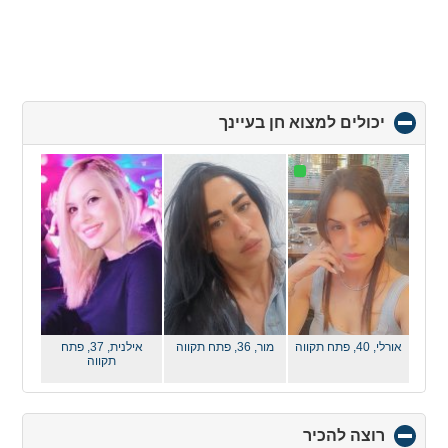
יכולים למצוא חן בעיינך
click
to
collapse
contents
אורלי, 40,
פתח תקווה
מור, 36,
פתח תקווה
אילנית, 37,
פתח
תקווה
רוצה להכיר
click