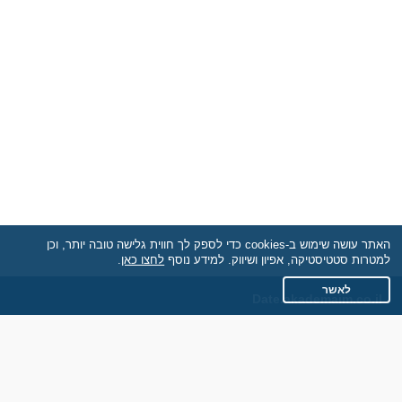
האתר עושה שימוש ב-cookies כדי לספק לך חווית גלישה טובה יותר, וכן
למטרות סטטיסטיקה, אפיון ושיווק. למידע נוסף
לחצו כאן
.
לאשר
Date.akademaim.co.il
תקנון
מדיניות הפרטיות
שאלות נפוצות
כותבים עלינו