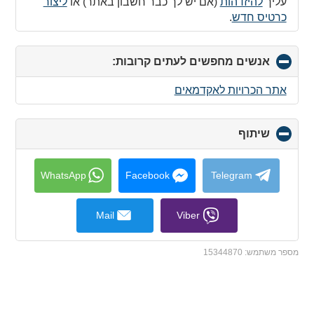
עליך
להיזדהות
(אם יש לך כבר חשבון באתר) או
ליצור
כרטיס חדש
.
אנשים מחפשים לעתים קרובות:
click
to
collapse
אתר הכרויות לאקדמאים
contents
שיתוף
click
to
collapse
contents
WhatsApp
Facebook
Telegram
Mail
Viber
מספר משתמש:
15344870