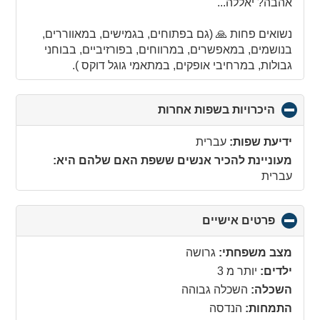
אהבה? יאללה...
נשואים פחות 🙏 (גם בפתוחים, בגמישים, במאווררים,
בנושמים, במאפשרים, במרווחים, בפורזיביים, בבוחני
גבולות, במרחיבי אופקים, במתאמי גוגל דוקס ).
היכרויות בשפות אחרות
click
to
collapse
ידיעת שפות:
עברית
contents
מעוניינת להכיר אנשים ששפת האם שלהם היא:
עברית
פרטים אישיים
click
to
collapse
מצב משפחתי:
גרושה
contents
ילדים:
יותר מ 3
השכלה:
השכלה גבוהה
התמחות:
הנדסה