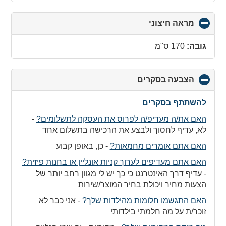
מראה חיצוני
click
to
collapse
גובה:
170 ס"מ
contents
הצבעה בסקרים
click
to
collapse
להשתתף בסקרים
contents
האם את/ה מעדיפ/ה לפרוס את העסקה לתשלומים?
-
לא, עדיף לחסוך ולבצע את הרכישה בתשלום אחד
האם אתם אומרים מחמאות?
-
כן, באופן קבוע
האם אתם מעדיפים לערוך קניות אונליין או בחנות פיזית?
-
עדיף דרך האינטרנט כי כך יש לי מגוון רחב יותר של
הצעות מחיר ויכולת בחיר המוצר/שירות
האם התגשמו חלומות מהילדות שלך?
-
אני כבר לא
זוכר/ת על מה חלמתי בילדותי