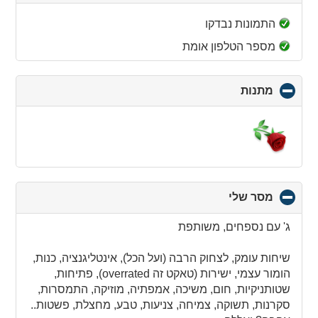
to
collapse
התמונות נבדקו
contents
מספר הטלפון אומת
מתנות
click
to
collapse
contents
מסר שלי
click
to
collapse
ג' עם נספחים, משותפת
contents
שיחות עומק, לצחוק הרבה (ועל הכל), אינטליגנציה, כנות,
הומור עצמי, ישירות (טאקט זה overrated), פתיחות,
שטותניקיות, חום, משיכה, אמפתיה, מוזיקה, התמסרות,
סקרנות, תשוקה, צמיחה, צניעות, טבע, מחצלת, פשטות..