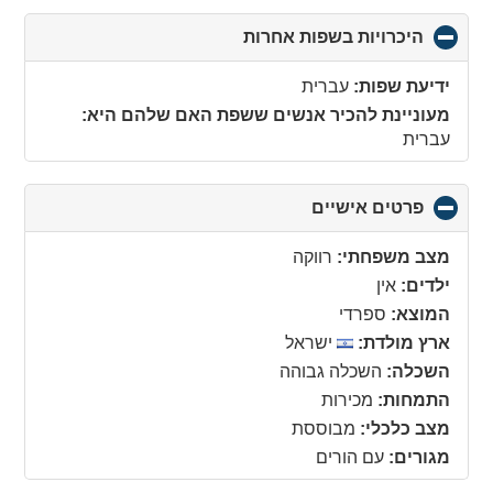
היכרויות בשפות אחרות
click
to
collapse
ידיעת שפות:
עברית
contents
מעוניינת להכיר אנשים ששפת האם שלהם היא:
עברית
פרטים אישיים
click
to
collapse
מצב משפחתי:
רווקה
contents
ילדים:
אין
המוצא:
ספרדי
ארץ מולדת:
ישראל
השכלה:
השכלה גבוהה
התמחות:
מכירות
מצב כלכלי:
מבוססת
מגורים:
עם הורים