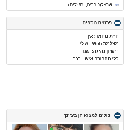
collapse
ישראל(טבריה, ירושלים)
contents
פרטים נוספים
click
to
collapse
חיית מחמד:
אין
contents
מצלמת Web:
יש לי
רישיון נהיגה:
ישנו
כלי תחבורה אישי:
רכב
יכולים למצוא חן בעיינך
click
to
collapse