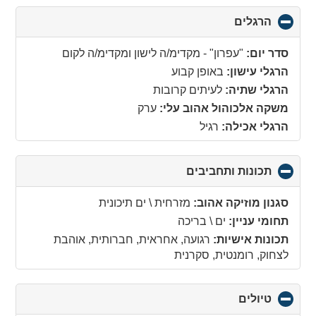
הרגלים
click
to
collapse
סדר יום:
"עפרון" - מקדימ/ה לישון ומקדימ/ה לקום
contents
הרגלי עישון:
באופן קבוע
הרגלי שתיה:
לעיתים קרובות
משקה אלכוהול אהוב עלי:
ערק
הרגלי אכילה:
רגיל
תכונות ותחביבים
click
to
collapse
סגנון מוזיקה אהוב:
מזרחית \ ים תיכונית
contents
תחומי עניין:
ים \ בריכה
תכונות אישיות:
רגועה, אחראית, חברותית, אוהבת
לצחוק, רומנטית, סקרנית
טיולים
click
to