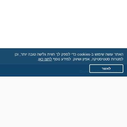
האתר עושה שימוש ב-cookies כדי לספק לך חווית גלישה טובה יותר, וכן
למטרות סטטיסטיקה, אפיון ושיווק. למידע נוסף
לחצו כאן
.
לאשר
Date.akademaim.co.il
תקנון
מדיניות הפרטיות
שאלות נפוצות
כותבים עלינו
צרו קשר
אתר רגיל
חוות דעת של גולשים
לאנשים עם מוגבליות