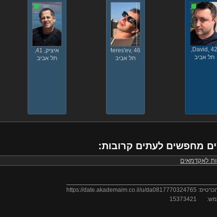
David, 42
Meres'ev, 46,
איציק, 41,
תל אביב
תל אביב
תל אביב
ם מחפשים לעתים קרובות:
ות לאקדמאים
כרטיס:
https://date.akademaim.co.il/u/da0817770324765
מש:
15373421