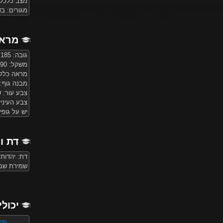
מצב כלכלי
מגורים: בד
מראה
גובה: 185 ס"מ
משקל: 90 ק"ג
מראה כללי
מבנה גוף:
צבע עור: 
צבע העיניי
יש על גופי
דת ו
דת: יהדות
שמירת שב
יכולי