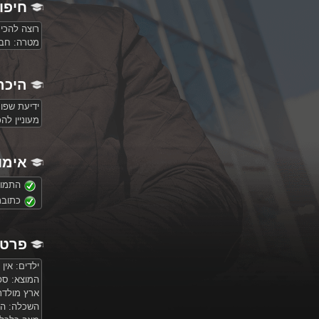
חיפו
רוצה להכי
מטרה:
חברו
היכר
ידיעת שפו
מעוניין ל
אימו
התמונ
כתובת
פרטי
ילדים: אין
המוצא: ספ
ארץ מולד
השכלה: הש