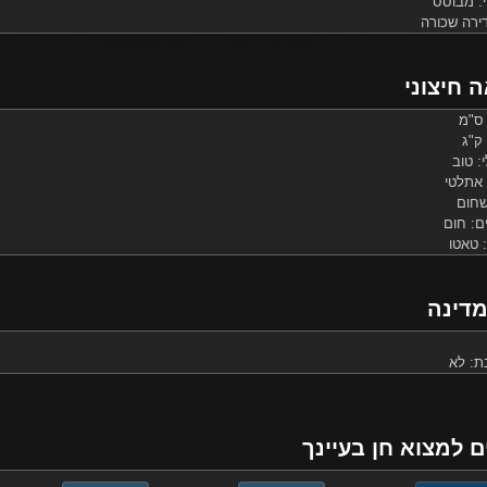
: מבוסס
ירה שכורה
 חיצוני
: טוב
 אתלטי
שחום
ם: חום
: טאטו
מדינה
ת: לא
ם למצוא חן בעיינך