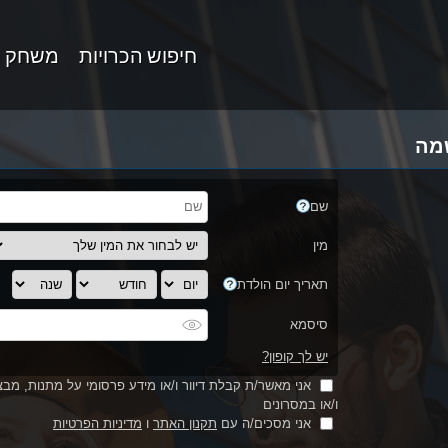
חיפוש הכרויות
משחק 
מה
שם
מין
תאריך יום הולדת
סיסמא
יש לך קופון?
אני מאשר/ת קבלת דיוור ו/או מידע פרסומי על מתנות, מבצע
ו/או במסרונים
אני מסכים/ה עם
תקנון האתר
ו
מדיניות הפרטיות