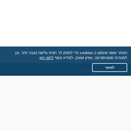
האתר עושה שימוש ב-cookies כדי לספק לך חווית גלישה טובה יותר, וכן
למטרות סטטיסטיקה, אפיון ושיווק. למידע נוסף
לחצו כאן
.
לאשר
Date.akademaim.co.il
תקנון
מדיניות הפרטיות
שאלות נפוצות
כותבים עלינו
צרו קשר
אתר רגיל
חוות דעת של גולשים
לאנשים עם מוגבליות