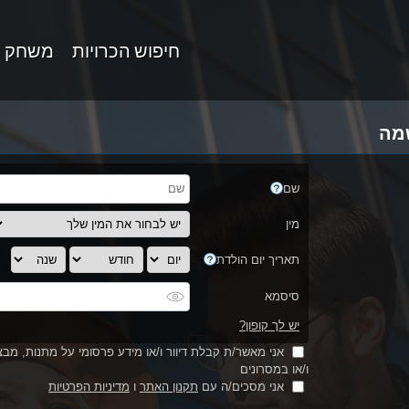
חיפוש הכרויות
משחק 
מה
שם
מין
תאריך יום הולדת
סיסמא
יש לך קופון?
אני מאשר/ת קבלת דיוור ו/או מידע פרסומי על מתנות, מבצע
ו/או במסרונים
אני מסכים/ה עם
תקנון האתר
ו
מדיניות הפרטיות