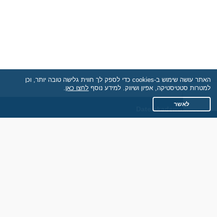
האתר עושה שימוש ב-cookies כדי לספק לך חווית גלישה טובה יותר, וכן
למטרות סטטיסטיקה, אפיון ושיווק. למידע נוסף
לחצו כאן
.
לאשר
Date.akademaim.co.il
תקנון
מדיניות הפרטיות
שאלות נפוצות
כותבים עלינו
צרו קשר
אתר רגיל
חוות דעת של גולשים
לאנשים עם מוגבליות