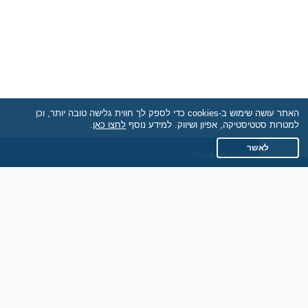
האתר עושה שימוש ב-cookies כדי לספק לך חווית גלישה טובה יותר, וכן
למטרות סטטיסטיקה, אפיון ושיווק. למידע נוסף
לחצו כאן
.
לאשר
Date.akademaim.co.il
תקנון
מדיניות הפרטיות
שאלות נפוצות
כותבים עלינו
צרו קשר
אתר רגיל
חוות דעת של גולשים
לאנשים עם מוגבליות