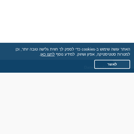
האתר עושה שימוש ב-cookies כדי לספק לך חווית גלישה טובה יותר, וכן
למטרות סטטיסטיקה, אפיון ושיווק. למידע נוסף
לחצו כאן
.
לאשר
Date.akademaim.co.il
תקנון
מדיניות הפרטיות
שאלות נפוצות
כותבים עלינו
צרו קשר
אתר רגיל
חוות דעת של גולשים
לאנשים עם מוגבליות