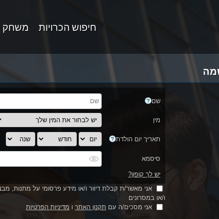
חיפוש הכרויות
משחק 
מה
שם
מין
תאריך יום הולדת
סיסמא
יש לך קופון?
אני מאשר/ת קבלת דיוור ו/או מידע פרסומי על מתנות, מבצע
ו/או במסרונים
אני מסכים/ה עם
תקנון האתר
ו
מדיניות הפרטיות