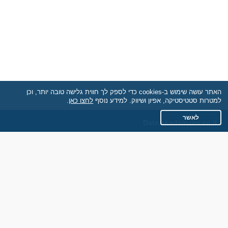
האתר עושה שימוש ב-cookies כדי לספק לך חווית גלישה טובה יותר, וכן
למטרות סטטיסטיקה, אפיון ושיווק. למידע נוסף
לחצו כאן
.
לאשר
Date.akademaim.co.il
תקנון
מדיניות הפרטיות
שאלות נפוצות
כותבים עלינו
צרו קשר
אתר רגיל
חוות דעת של גולשים
לאנשים עם מוגבליות